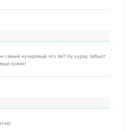
он самый кучерявый что ли? Ну курву забьют
еще хуже))
етке!