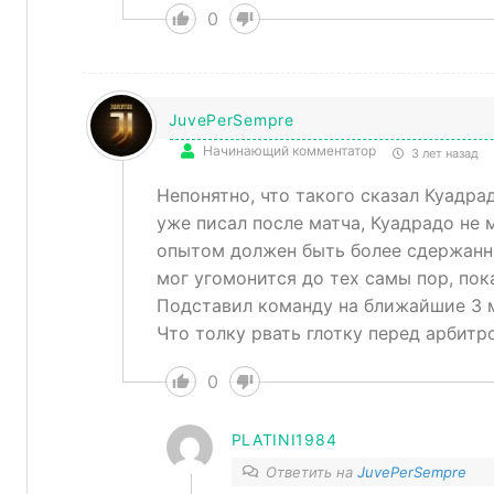
0
JuvePerSempre
Начинающий комментатор
3 лет назад
Непонятно, что такого сказал Куадрад
уже писал после матча, Куадрадо не м
опытом должен быть более сдержанны
мог угомонится до тех самы пор, пок
Подставил команду на ближайшие 3 м
Что толку рвать глотку перед арбитр
0
PLATINI1984
Ответить на
JuvePerSempre