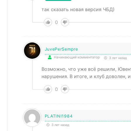
так сказать новая версия ЧБД)
0
JuvePerSempre
Начинающий комментатор
3 лет назад
Возможно, что уже всё решили, Ювент
нарушения. В итоге, и клуб доволен, 
0
PLATINI1984
3 лет назад