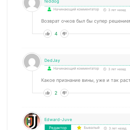
feddog
Начинающий комментатор
3 лет назад
Возврат очков был бы супер решение
4
DedJay
Начинающий комментатор
3 лет назад
Какое признание вины, уже и так рас
2
Edward-Juve
Редактор
Бывалый
3 лет назад