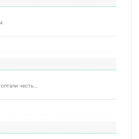
м.
топтали честь…