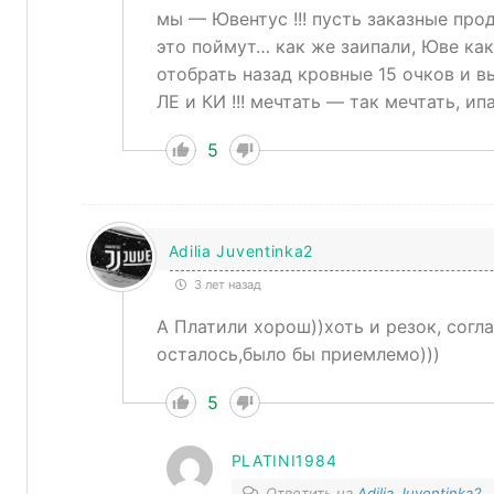
мы — Ювентус !!! пусть заказные про
это поймут… как же заипали, Юве как
отобрать назад кровные 15 очков и в
ЛЕ и КИ !!! мечтать — так мечтать, ип
5
Adilia Juventinka2
3 лет назад
А Платили хорош))хоть и резок, согла
осталось,было бы приемлемо)))
5
PLATINI1984
Ответить на
Adilia Juventinka2