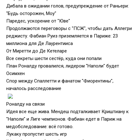
Дибала в ожидании голов, предупреждение от Раньери:
"Будь осторожен, Моу"
Паредес, ускорение от "Юве"
Продолжаются переговоры с "ПСЖ", чтобы дать Аллегри
реджисту. Фабиан Руиз приземляется в Париже: 23
миллиона для Де Лаурентииса
От Миретти до Де Кетеларе
Все секреты шести сестёр, куда они попали
План Роналду провалился, лидером "Наполи" будет
Осимхен
Спор между Спаллетти и фанатом "Фиорентины",
началось расследование
Роналду на связи
Идея все еще жива. Мендеш подталкивает Криштиану к
"Наполи" и Лиге чемпионов. Фабиан едет в Париж на
медобследование: всё готово.
Лукаку пропустит шесть игр