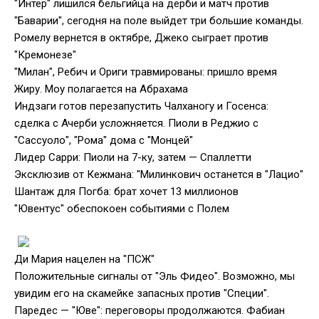
"Интер" лишился бельгийца на дерби и матч против
"Баварии", сегодня на поле выйдет три большие команды.
Ромелу вернется в октябре, Джеко сыграет против
"Кремонезе"
"Милан", Ребич и Ориги травмированы: пришло время
Жиру. Моу полагается на Абрахама
Индзаги готов перезапустить Чалханогу и Госенса:
сделка с Ачерби усложняется. Пиоли в Реджио с
"Сассуоло", "Рома" дома с "Монцей"
Лидер Сарри: Пиоли на 7-ку, затем — Спаллетти
Эксклюзив от Кежмана: "Милинкович останется в "Лацио"
Шантаж для Погба: брат хочет 13 миллионов
"Ювентус" обеспокоен событиями с Полем
Ди Мария нацелен на "ПСЖ"
Положительные сигналы от "Эль Фидео". Возможно, мы
увидим его на скамейке запасных против "Специи".
Паредес — "Юве": переговоры продолжаются. Фабиан