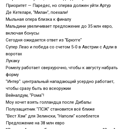
Приоритет — Паредес, но сперва должен уйти Артур
Де Кетеларе, "Милан", поехали!
Мыльная опера близка к финалу
Мальдини увеличивает предложение до 35 млн евро,
включая бонусы
Сегодня ожидается ответ из "Брюгге"
Супер Леао и победа со счетом 5-0 в Австрии с Адли в
воротах
Лукаку
Ромелу работает сверхурочно, чтобы к августу набрать
форму
"Интер": центральный нападающий усердно работает,
чтобы сразу быть во всеоружии
Вейналдум, "Рома"!
Моу хочет взять голландца после Дибалы
Полузащитник "ПСЖ" становится всё ближе
"Вест Хэм" для Зелински, "Наполи" колеблется
Предложение на 38 млн евро