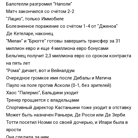
Балотелли разгромил "Наполи"
Матч закончился со счётом 2-2
"Лацио", только Иммобиле
Болезненное поражение со счётом 1-4 от "Дженоа"
Де Кетеларе, наконец
"Милан" и "Брюгге" готовы завершить трансфер за 31
миллион евро и еще 4 миллиона евро бонусами
Бельгиец получит 2,3 миллиона евро со сроком контракта
на пять лет
"Рома" дичает, вот и Вейналдум
Очередное громкое имя после Дибалы и Матича
Пауло на поле против Асколи (0-1, без зрителей)
Хаос "Палермо", Бальдини уходит
Тренер прощается с владельцами
Спортивный директор Кастаньини тоже уходит в отставку
Может быть назначен Раньери, Де Росси или Де Зерби.
Тотти посетил Ноэми со своей дочерью, и Илари была в
ярости
Она следила за ним