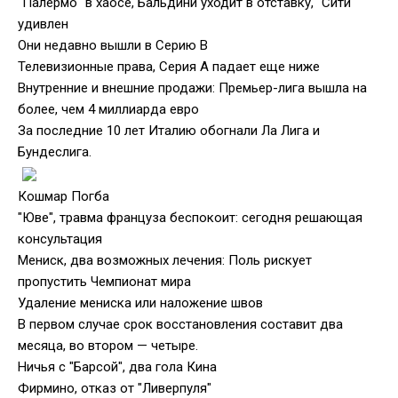
"Палермо" в хаосе, Бальдини уходит в отставку, "Сити"
удивлен
Они недавно вышли в Серию В
Телевизионные права, Серия А падает еще ниже
Внутренние и внешние продажи: Премьер-лига вышла на
более, чем 4 миллиарда евро
За последние 10 лет Италию обогнали Ла Лига и
Бундеслига.
Кошмар Погба
"Юве", травма француза беспокоит: сегодня решающая
консультация
Мениск, два возможных лечения: Поль рискует
пропустить Чемпионат мира
Удаление мениска или наложение швов
В первом случае срок восстановления составит два
месяца, во втором — четыре.
Ничья с "Барсой", два гола Кина
Фирмино, отказ от "Ливерпуля"