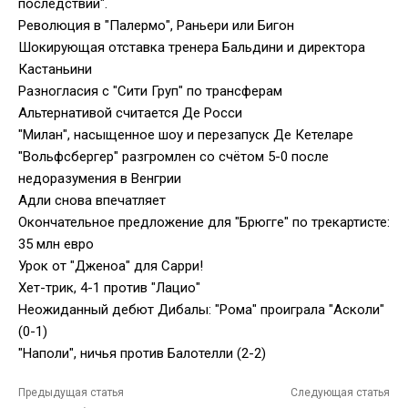
последствий".
Революция в "Палермо", Раньери или Бигон
Шокирующая отставка тренера Бальдини и директора
Кастаньини
Разногласия с "Сити Груп" по трансферам
Альтернативой считается Де Росси
"Милан", насыщенное шоу и перезапуск Де Кетеларе
"Вольфсбергер" разгромлен со счётом 5-0 после
недоразумения в Венгрии
Адли снова впечатляет
Окончательное предложение для "Брюгге" по трекартисте:
35 млн евро
Урок от "Дженоа" для Сарри!
Хет-трик, 4-1 против "Лацио"
Неожиданный дебют Дибалы: "Рома" проиграла "Асколи"
(0-1)
"Наполи", ничья против Балотелли (2-2)
Предыдущая статья
Следующая статья