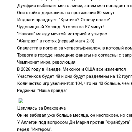
Думфрис выбивает мяч с линии, затем мяч попадает в 
Они стойко держались на протяжении 80 минут
Индзаги празднует: "Критика? Отвечу позже".
Чудовищный Холанд: 5 голов за 57 минут!
"Наполи" между мечтой, историей и ультрас
"Айнтрахт" в гостях (первый матч 2-0)
Спаллетти в погоне за четвертьфиналом, в который к
Тревога в городе: немецкие фанаты не согласны с зап
Чемпионат мира, революция
В 2026 году в Канаде, Мексике и США все изменится
Участников будет 48 и они будут разделены на 12 гру
Количество игр увеличится: 104, что на 40 больше, чем 
Реджина: "Наша правда"
Цепляясь за Влаховича
Он не забивал уже больше месяца, он неспокоен, но се
У Аллегри под вопросом Ди Мария против "Фрайбурга" 
перед "Интером".