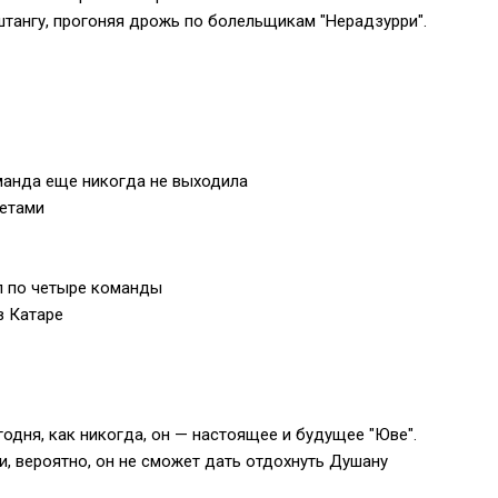
штангу, прогоняя дрожь по болельщикам "Нерадзурри".
оманда еще никогда не выходила
ретами
пп по четыре команды
в Катаре
годня, как никогда, он — настоящее и будущее "Юве".
и, вероятно, он не сможет дать отдохнуть Душану