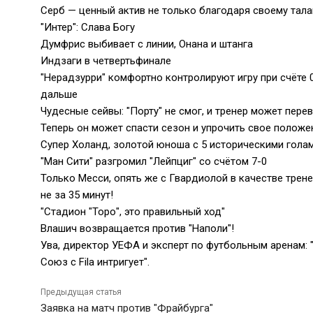
Серб — ценный актив не только благодаря своему тала
"Интер": Слава Богу
Думфрис выбивает с линии, Онана и штанга
Индзаги в четвертьфинале
"Нерадзурри" комфортно контролируют игру при счёте 0
дальше
Чудесные сейвы: "Порту" не смог, и тренер может пере
Теперь он может спасти сезон и упрочить свое положе
Супер Холанд, золотой юноша с 5 историческими гола
"Ман Сити" разгромил "Лейпциг" со счётом 7-0
Только Месси, опять же с Гвардиолой в качестве трене
не за 35 минут!
"Стадион "Торо", это правильный ход"
Влашич возвращается против "Наполи"!
Ува, директор УЕФА и эксперт по футбольным аренам: 
Союз с Fila интригует".
Предыдущая статья
Заявка на матч против "Фрайбурга"