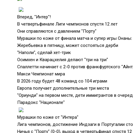
Вперед, "Интер"!
В четвертьфинале Лиги чемпионов спустя 12 лет
Они справляются с давлением "Порту"
Мурашки по коже от финала матча и супер игры Онаны:
Жеребьевка в пятницу, может состояться дерби
"Наполи", сделай хет-трик
Осимхен и Кварацхелия делают "три на три"
Спаллетти начинает с 2-0 против франкфуртского "Айнт
Макси Чемпионат мира
В 2026 году будет 48 команд со 104 играми
Европа получает дополнительные три места
"Ориунди" на первом месте, дети иммигрантов в очере
Парадокс "Национале"
Мурашки по коже от "Интера"
Лига чемпионов, достижение Индзаги в Португалии ст
Ничья с "Порту" (0-0), выход в четвертьфинал спустя 