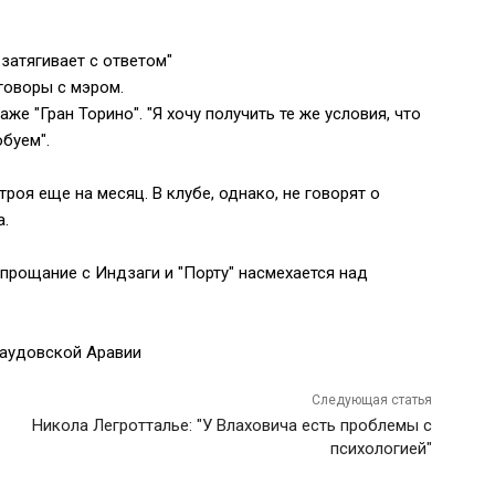
затягивает с ответом"
еговоры с мэром.
е "Гран Торино". "Я хочу получить те же условия, что
буем".
оя еще на месяц. В клубе, однако, не говорят о
а.
 прощание с Индзаги и "Порту" насмехается над
Саудовской Аравии
Следующая статья
Никола Легротталье: "У Влаховича есть проблемы с
психологией"