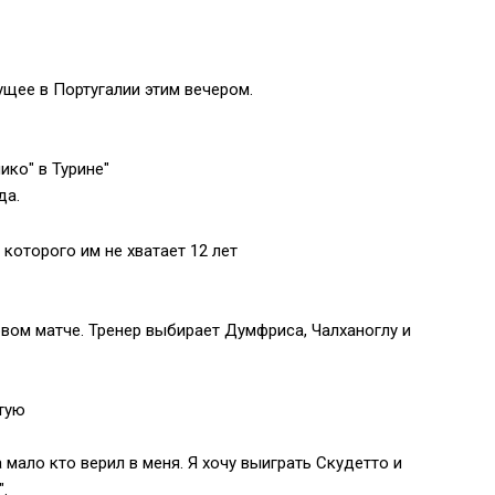
ущее в Португалии этим вечером.
ико" в Турине"
да.
 которого им не хватает 12 лет
рвом матче. Тренер выбирает Думфриса, Чалханоглу и
стую
 мало кто верил в меня. Я хочу выиграть Скудетто и
.