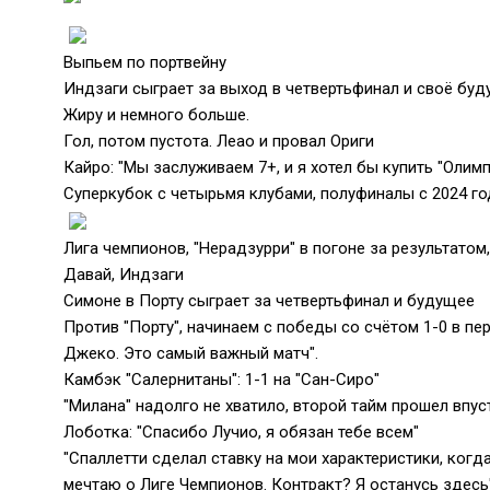
Выпьем по портвейну
Индзаги сыграет за выход в четвертьфинал и своё буд
Жиру и немного больше.
Гол, потом пустота. Леао и провал Ориги
Кайро: "Мы заслуживаем 7+, и я хотел бы купить "Олимп
Суперкубок с четырьмя клубами, полуфиналы с 2024 го
Лига чемпионов, "Нерадзурри" в погоне за результатом,
Давай, Индзаги
Симоне в Порту сыграет за четвертьфинал и будущее
Против "Порту", начинаем с победы со счётом 1-0 в пе
Джеко. Это самый важный матч".
Камбэк "Салернитаны": 1-1 на "Сан-Сиро"
"Милана" надолго не хватило, второй тайм прошел впу
Лоботка: "Спасибо Лучио, я обязан тебе всем"
"Спаллетти сделал ставку на мои характеристики, когда
мечтаю о Лиге Чемпионов. Контракт? Я останусь здесь"