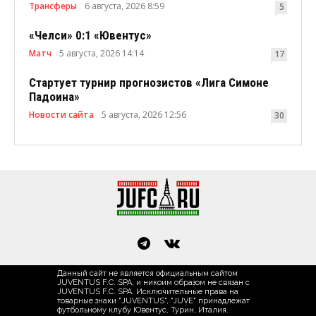
Трансферы
6 августа, 2026 8:59
5
«Челси» 0:1 «Ювентус»
Матч
5 августа, 2026 14:14
17
Стартует турнир прогнозистов «Лига Симоне
Падоина»
Новости сайта
5 августа, 2026 12:56
30
Данный сайт не является официальным сайтом
JUVENTUS F.C. SPA, и никоим образом не связан с
JUVENTUS F.C. SPA. Исключительные права на
товарные знаки "JUVENTUS", "JUVE" принадлежат
футбольному клубу Ювентус, Турин, Италия.