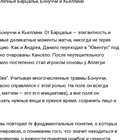
олепные Барцальи, Бонуччи и Кьеллини.
онуччи и Кьеллини. От Барцальи — элегантность и
амые деликатные моменты матча, никогда не теряя
цию. Как и Андреа, Данило переходил в "Ювентус" под
но очарованы Кансело. После неутешительного
нило постепенно стал игроком основы у Аллегри.
Юве". Учитывая многочисленные травмы Бонуччи,
асно справлялся с этой ролью. На поле он всегда
матчем — это его инициатива), а вне поля он
азать нужные вещи в нужное время, сохранить лицо и
овь повторил те фундаментальные понятия, о которых
ировках, о понимании того, что значит находиться в
 правилам, о важности принятия ошибок и ценности