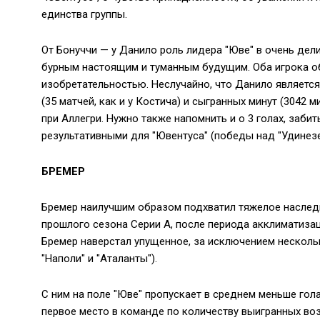
единства группы.
От Бонуччи — у Данило роль лидера "Юве" в очень д
бурным настоящим и туманным будущим. Оба игрока о
изобретательностью. Неслучайно, что Данило являетс
(35 матчей, как и у Костича) и сыгранных минут (3042 
при Аллегри. Нужно также напомнить и о 3 голах, заби
результативными для "Ювентуса" (победы над "Удинезе" 
БРЕМЕР
Бремер наилучшим образом подхватил тяжелое наслед
прошлого сезона Серии А, после периода акклиматизац
Бремер наверстал упущенное, за исключением нескольк
"Наполи" и "Аталанты").
С ним на поле "Юве" пропускает в среднем меньше гола 
первое место в команде по количеству выигранных во