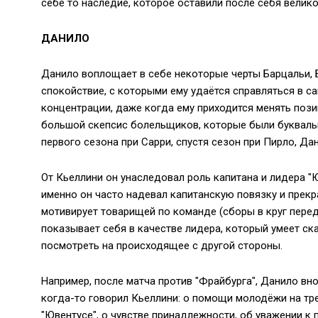
себе то наследие, которое оставили после себя велик
ДАНИЛО
Данило воплощает в себе некоторые черты Барцальи, Б
спокойствие, с которыми ему удаётся справляться в с
концентрации, даже когда ему приходится менять пози
большой скепсис болельщиков, которые были букваль
первого сезона при Сарри, спустя сезон при Пирло, Да
От Кьеллини он унаследовал роль капитана и лидера "
именно он часто надевал капитанскую повязку и прекр
мотивирует товарищей по команде (сборы в круг перед 
показывает себя в качестве лидера, который умеет ск
посмотреть на происходящее с другой стороны.
Например, после матча против "Фрайбурга", Данило вн
когда-то говорил Кьеллини: о помощи молодёжи на трен
"Ювентусе", о чувстве принадлежности, об уважении к