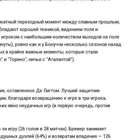
еликатный переходный момент между славным прошлым,
бладают хорошей техникой, видением поля и
я игроком с наибольшим количеством выходов на поле
минуты), ровно как и у Бонуччи несколько сезонов назад
тых в крайне важные моменты, которые стали
и "Торино", ничья с "Аталантой").
ие, оставленное Де Лигтом. Лучший защитник
ии, благодаря возвращению к игре в три игрока,
их явно неудачных игр (в первую очередь, против
за игру (26 голов в 28 матчах). Бремер занимает
здушных дуэлей (64%) и возвратам владения — 126