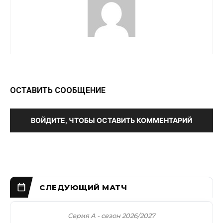
ОСТАВИТЬ СООБЩЕНИЕ
ВОЙДИТЕ, ЧТОБЫ ОСТАВИТЬ КОММЕНТАРИЙ
Серия А - сезон 2026/2027