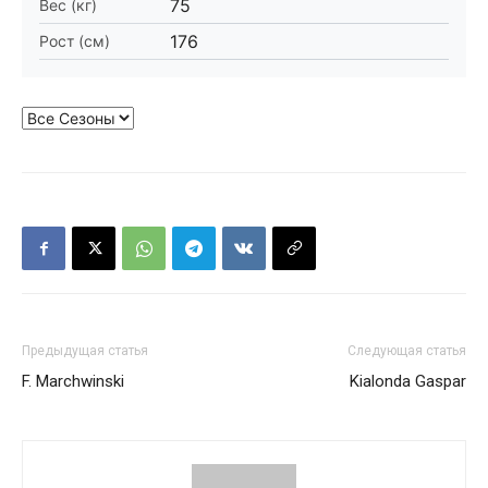
75
Вес (кг)
176
Рост (см)
Предыдущая статья
Следующая статья
F. Marchwinski
Kialonda Gaspar