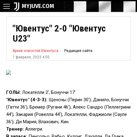
MYJUVE.COM
"Ювентус" 2-0 "Ювентус
U23"
Редакция сайта
Архив новостей Ювентуса
7 февраля, 2023 4:55
ГОЛЫ:
Локателли 2′, Бонуччи 17′
"Ювентус" (4-3-3):
Щенсны (Перин 30′); Данило, Бонуччи
(Гатти 36′), Бремер (Ругани 46′), Алекс Сандро (Пеллегрини
44′); Закария (Ровелла 44′), Локателли, Фаджиоли (Сауле
36′); Ди Мария, Влахович, Кин.
Тренер:
Аллегри.
В запасе:
Пинсольо, Рабьо, Кудриг, Дзуэлли, Да Грака,