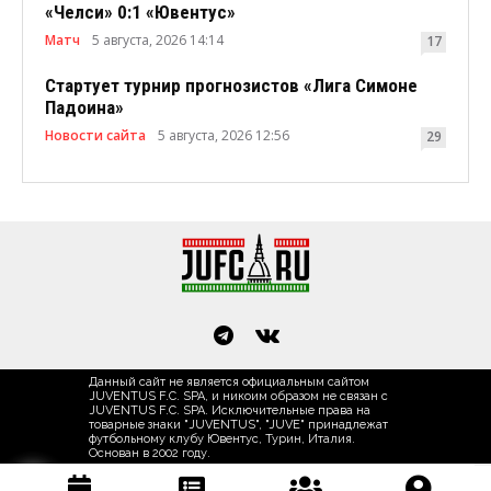
«Челси» 0:1 «Ювентус»
Матч
5 августа, 2026 14:14
17
Стартует турнир прогнозистов «Лига Симоне
Падоина»
Новости сайта
5 августа, 2026 12:56
29
Данный сайт не является официальным сайтом
JUVENTUS F.C. SPA, и никоим образом не связан с
JUVENTUS F.C. SPA. Исключительные права на
товарные знаки "JUVENTUS", "JUVE" принадлежат
футбольному клубу Ювентус, Турин, Италия.
Основан в 2002 году.