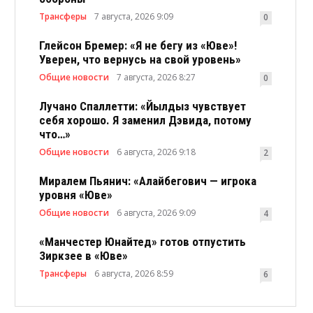
Трансферы
7 августа, 2026 9:09
0
Глейсон Бремер: «Я не бегу из «Юве»!
Уверен, что вернусь на свой уровень»
Общие новости
7 августа, 2026 8:27
0
Лучано Спаллетти: «Йылдыз чувствует
себя хорошо. Я заменил Дэвида, потому
что…»
Общие новости
6 августа, 2026 9:18
2
Миралем Пьянич: «Алайбегович — игрока
уровня «Юве»
Общие новости
6 августа, 2026 9:09
4
«Манчестер Юнайтед» готов отпустить
Зиркзее в «Юве»
Трансферы
6 августа, 2026 8:59
6