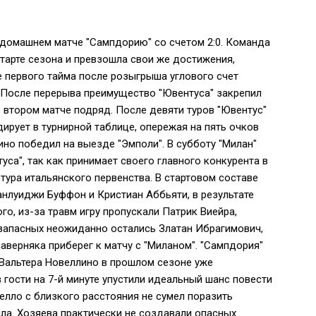
в домашнем матче "Сампдорию" со счетом 2:0. Команда
арте сезона и превзошла свои же достижения,
ке первого тайма после розыгрыша углового счет
После перерыва преимущество "Ювентуса" закрепил
 втором матче подряд. После девяти туров "Ювентус"
ирует в турнирной таблице, опережая на пять очков
но победил на выезде "Эмполи". В субботу "Милан"
са", так как принимает своего главного конкурента в
 тура итальянского первенства. В стартовом составе
анлуиджи Буффон и Кристиан Аббьяти, в результате
го, из-за травм игру пропускали Патрик Виейра,
запасных неожиданно остались Златан Ибрагимович,
верняка приберег к матчу с "Миланом". "Сампдория"
 Вальтера Новеллино в прошлом сезоне уже
з гости на 7-й минуте упустили идеальный шанс повести
елло с близкого расстояния не сумел поразить
ляла. Хозяева практически не создавали опасных