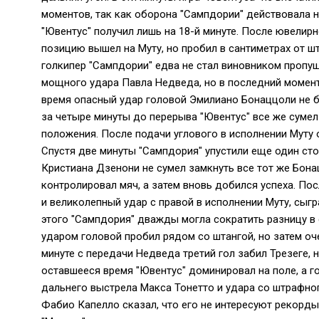
моментов, так как оборона "Сампдории" действовала 
"Ювентус" получил лишь на 18-й минуте. После ювели
позицию вышел на Муту, но пробил в сантиметрах от ш
голкипер "Сампдории" едва не стал виновником пропущ
мощного удара Павла Недведа, но в последний момент 
время опасный удар головой Эмилиано Бонаццоли не б
за четыре минуты до перерыва "Ювентус" все же сумел
положения. После подачи углового в исполнении Муту о
Спустя две минуты "Сампдория" упустили еще один ст
Кристиана Дзенони не сумел замкнуть все тот же Бона
контролировал мяч, а затем вновь добился успеха. По
и великолепный удар с правой в исполнении Муту, сыгр
этого "Сампдория" дважды могла сократить разницу в 
ударом головой пробил рядом со штангой, но затем оч
минуте с передачи Недведа третий гол забил Трезеге, 
оставшееся время "Ювентус" доминировал на поле, а г
дальнего выстрела Макса Тонетто и удара со штрафно
Фабио Капелло сказал, что его не интересуют рекорды