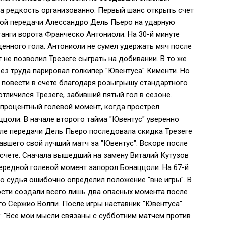
на редкость организованно. Первый шанс открыть счет
рной передачи Алессандро Дель Пьеро на ударную
танги ворота Франческо Антониоли. На 30-й минуте
енного гола. Антониоли не сумел удержать мяч после
не позволил Трезеге сыграть на добивании. В то же
ез труда парировал голкипер "Ювентуса" Кименти. Но
 повести в счете благодаря розыгрышу стандартного
тличился Трезеге, забивший пятый гол в сезоне.
опроцентный голевой момент, когда прострел
ццоли. В начале второго тайма "Ювентус" уверенно
сле передачи Дель Пьеро последовала скидка Трезеге
авшего свой лучший матч за "Ювентус". Вскоре после
счете. Сначала вышедший на замену Виталий Кутузов
ередной голевой момент запорол Бонаццоли. На 67-й
но судья ошибочно определил положение "вне игры". В
ости создали всего лишь два опасных момента после
го Сержио Волпи. После игры наставник "Ювентуса"
: "Все мои мысли связаны с субботним матчем против