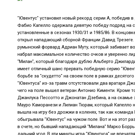
"Ювентус" установил новый рекорд серии А, победив 
Фабио Капелло одержала девятую победу подряд на ст
установленные в сезонах 1930/31 и 1985/86. В концов
открыл нападающий сборной Франции Давид Трезеге. 
румынский форвард Адриан Муту, который забивает во
набрал максимальное количество очков и уверенно лид
"Милан", который благодаря дублю Альберто Джиларди
имеет отличный шанс прервать победную серию "Ювенту
борьбе за "скудетто" на своем поле в рамках десятого
"Ювентуса" из-за травм отсутствовали два вратаря Дж
чего на поле вышел ветеран Антонио Кименти. Кроме то
Джанлука Пессотто и Джонатан Дзебина, а на скамье 
Мауро Каморанези и Лилиан Тюрам, который Капелло на
вышла на игру без дрожжи в коленях, так как команда
обыгрывала "Ювентус" на чужом поле. Вот и на этот ра
в счете, но бывший нападающий "Милана" Марко Боррь
дальний угол. В эти минуты игра "Ювентуса" не впечат