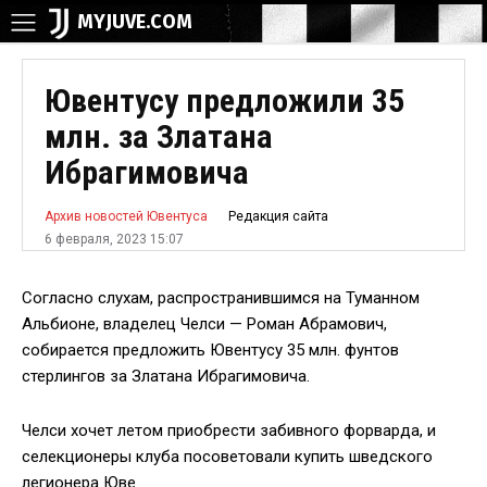
MYJUVE.COM
Ювентусу предложили 35
млн. за Златана
Ибрагимовича
Редакция сайта
Архив новостей Ювентуса
6 февраля, 2023 15:07
Согласно слухам, распространившимся на Туманном
Альбионе, владелец Челси — Роман Абрамович,
собирается предложить Ювентусу 35 млн. фунтов
стерлингов за Златана Ибрагимовича.
Челси хочет летом приобрести забивного форварда, и
селекционеры клуба посоветовали купить шведского
легионера Юве.