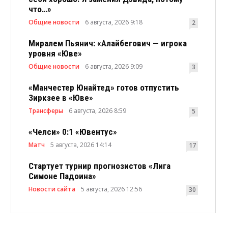
что…»
Общие новости
6 августа, 2026 9:18
2
Миралем Пьянич: «Алайбегович — игрока
уровня «Юве»
Общие новости
6 августа, 2026 9:09
3
«Манчестер Юнайтед» готов отпустить
Зиркзее в «Юве»
Трансферы
6 августа, 2026 8:59
5
«Челси» 0:1 «Ювентус»
Матч
5 августа, 2026 14:14
17
Стартует турнир прогнозистов «Лига
Симоне Падоина»
Новости сайта
5 августа, 2026 12:56
30