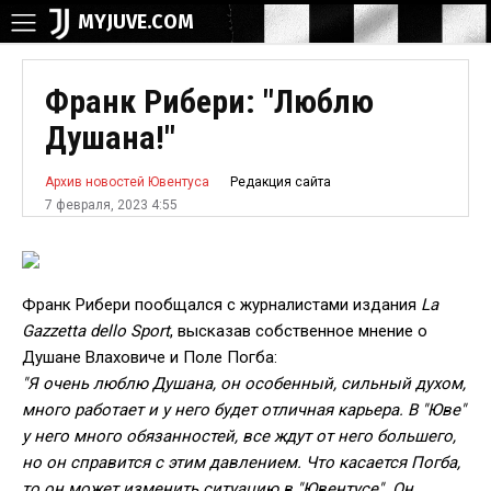
MYJUVE.COM
Франк Рибери: "Люблю
Душана!"
Редакция сайта
Архив новостей Ювентуса
7 февраля, 2023 4:55
Франк Рибери пообщался с журналистами издания
La
Gazzetta dello Sport
, высказав собственное мнение о
Душане Влаховиче и Поле Погба:
"Я очень люблю Душана, он особенный, сильный духом,
много работает и у него будет отличная карьера. В "Юве"
у него много обязанностей, все ждут от него большего,
но он справится с этим давлением. Что касается Погба,
то он может изменить ситуацию в "Ювентусе". Он