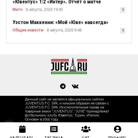
«Ювентус» 1:2 «Интер». Отчёт о матче
Матч
8 августа, 2026 19:45
9
Уэстон Маккенни: «Мой «Юве» навсегда»
Общие новости
8 августа, 2026 9:48
9
Данный сайт не является официальным сайтом
JUVENTUS F.C. SPA, и никоим образом не связан с
JUVENTUS F.C. SPA. Исключительные права на
товарные знаки "JUVENTUS", "JUVE" принадлежат
футбольному клубу Ювентус, Турин, Италия.
Основан в 2002 году.