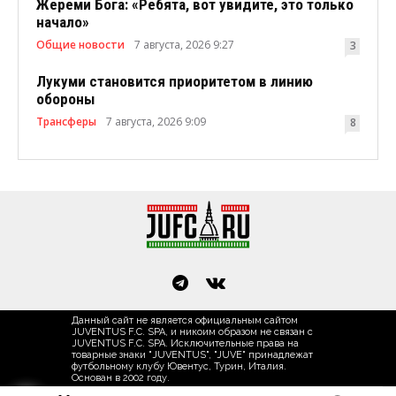
Жереми Бога: «Ребята, вот увидите, это только
начало»
Общие новости
7 августа, 2026 9:27
3
Лукуми становится приоритетом в линию
обороны
Трансферы
7 августа, 2026 9:09
8
Данный сайт не является официальным сайтом
JUVENTUS F.C. SPA, и никоим образом не связан с
JUVENTUS F.C. SPA. Исключительные права на
товарные знаки "JUVENTUS", "JUVE" принадлежат
футбольному клубу Ювентус, Турин, Италия.
Основан в 2002 году.