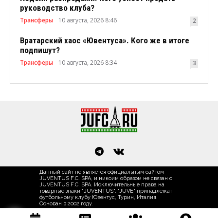
руководство клуба?
Трансферы
10 августа, 2026 8:46
2
Вратарский хаос «Ювентуса». Кого же в итоге
подпишут?
Трансферы
10 августа, 2026 8:34
3
Данный сайт не является официальным сайтом
JUVENTUS F.C. SPA, и никоим образом не связан с
JUVENTUS F.C. SPA. Исключительные права на
товарные знаки "JUVENTUS", "JUVE" принадлежат
футбольному клубу Ювентус, Турин, Италия.
Основан в 2002 году.