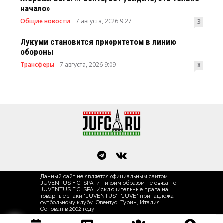
начало»
Общие новости
7 августа, 2026 9:27
3
Лукуми становится приоритетом в линию
обороны
Трансферы
7 августа, 2026 9:09
8
Данный сайт не является официальным сайтом
JUVENTUS F.C. SPA, и никоим образом не связан с
JUVENTUS F.C. SPA. Исключительные права на
товарные знаки "JUVENTUS", "JUVE" принадлежат
футбольному клубу Ювентус, Турин, Италия.
Основан в 2002 году.