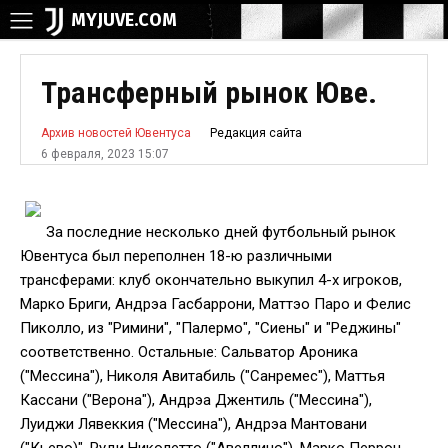
MYJUVE.COM
Трансферный рынок Юве.
Редакция сайта
Архив новостей Ювентуса
6 февраля, 2023 15:07
За последние несколько дней футбольный рынок
Ювентуса был переполнен 18-ю различными
трансферами: клуб окончательно выкупил 4-х игроков,
Марко Бриги, Андрэа Гасбаррони, Маттэо Паро и Фелис
Пиколло, из "Римини", "Палермо", "Сиены" и "Реджины"
соответственно. Остальные: Сальватор Ароника
("Мессина"), Николя Авитабиль ("Санремес"), Маттья
Кассани ("Верона"), Андрэа Джентиль ("Мессина"),
Луиджи Лявеккия ("Мессина"), Андрэа Мантовани