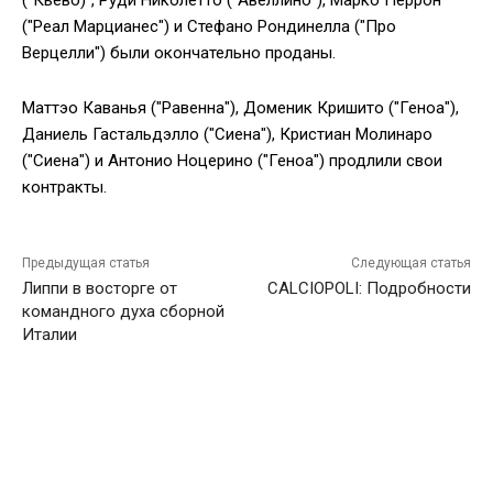
("Кьево)", Руди Николетто ("Авеллино"), Марко Перрон
("Реал Марцианес") и Стефано Рондинелла ("Про
Верцелли") были окончательно проданы.
Маттэо Каванья ("Равенна"), Доменик Кришито ("Геноа"),
Даниель Гастальдэлло ("Сиена"), Кристиан Молинаро
("Сиена") и Антонио Ноцерино ("Геноа") продлили свои
контракты.
Предыдущая статья
Следующая статья
Липпи в восторге от
CALCIOPOLI: Подробности
командного духа сборной
Италии