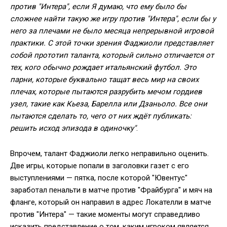
против "Интера", если Я думаю, что ему было бы
сложнее найти такую же игру против "Интера", если бы у
него за плечами не было месяца непрерывной игровой
практики. С этой точки зрения Фаджиоли представляет
собой прототип таланта, который сильно отличается от
тех, кого обычно рождает итальянский футбол. Это
парни, которые буквально тащат весь мир на своих
плечах, которые пытаются разрубить мечом гордиев
узел, такие как Кьеза, Барелла или Дзаньоло. Все они
пытаются сделать то, чего от них ждёт публикать:
решить исход эпизода в одиночку"
.
Впрочем, талант Фаджиоли легко неправильно оценить.
Две игры, которые попали в заголовки газет с его
выступлениями — пятка, после которой "Ювентус"
заработал пенальти в матче против "Фрайбурга" и мяч на
фланге, который он направил в адрес Локателли в матче
против "Интера" — такие моменты могут справедливо
исказить представление о том, каким игроком является