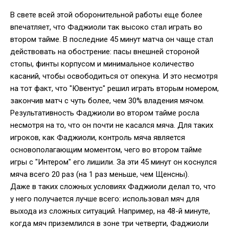
В свете всей этой оборонительной работы еще более
впечатляет, что Фаджиоли так высоко стал играть во
втором тайме. В последние 45 минут матча он чаще стал
действовать на обострение: пасы внешней стороной
стопы, финты корпусом и минимальное количество
касаний, чтобы освободиться от опекуна. И это несмотря
на тот факт, что "Ювентус" решил играть вторым номером,
закончив матч с чуть более, чем 30% владения мячом.
Результативность Фаджиоли во втором тайме росла
несмотря на то, что он почти не касался мяча. Для таких
игроков, как Фаджиоли, контроль мяча является
основополагающим моментом, чего во втором тайме
игры с "Интером" его лишили. За эти 45 минут он коснулся
мяча всего 20 раз (на 1 раз меньше, чем Щенсны).
Даже в таких сложных условиях Фаджиоли делал то, что
у него получается лучше всего: использовал мяч для
выхода из сложных ситуаций. Например, на 48-й минуте,
когда мяч приземлился в зоне три четверти, Фаджиоли