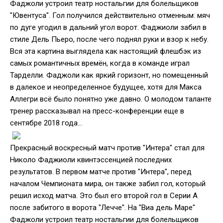
Фаджоли устроил театр ностальгии для болельщиков
"Ювентуса". Гол получился действительно отменным: мяч
по дуге угодил в дальний угол ворот. Фаджиоли забил в
стиле Дель Пьеро, после чего поднял руки и взор к небу.
Вся эта картина выглядела как настоящий флешбэк из
самых романтичных времён, когда в команде играл
Тарделли. Фаджоли как яркий горизонт, но помещенный
в далекое и неопределенное будущее, хотя для Макса
Аллегри всё было понятно уже давно. О молодом таланте
тренер рассказывал на пресс-конференции еще в
сентябре 2018 года…
Прекрасный воскресный матч против "Интера" стал для
Николо Фаджиоли квинтэссенцией последних
результатов. В первом матче против "Интера", перед
началом Чемпионата мира, он также забил гол, который
решил исход матча. Это был его второй гол в Серии А
после забитого в ворота "Лечче". На "Виа дель Маре"
Фаджоли устроил театр ностальгии для болельщиков