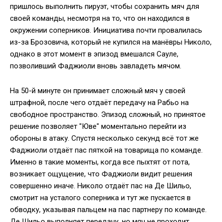
пришлось выполнить пируэт, чтобы сохранить мяч для
своей команды, несмотря на то, что он находился в
окружении соперников. Инициатива почти провалилась
из-за Брозовича, который не купился на манёвры Николо,
однако в этот момент в эпизод вмешался Сауле,
позволивший Фаджиоли вновь завладеть мячом.
На 50-й минуте он принимает сложный мяч у своей
штрафной, после чего отдаёт передачу на Рабьо на
свободное пространство. Эпизод сложный, но принятое
решение позволяет "Юве" моментально перейти из
обороны в атаку. Спустя несколько секунд всё тот же
Фаджиоли отдаёт пас пяткой на товарища по команде.
Именно в такие моменты, когда все пыхтят от пота,
возникает ощущение, что Фаджиоли видит решения
совершенно иначе. Николо отдаёт пас на Де Шильо,
смотрит на усталого соперника и тут же пускается в
обводку, указывая пальцем на пас партнеру по команде.
Де Шильо выполняет передачу, но мяч не проходит,