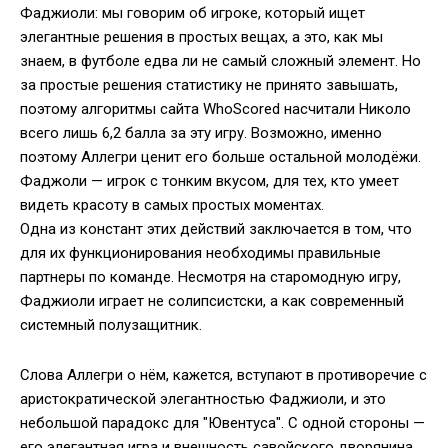
Фаджиоли: мы говорим об игроке, который ищет
элегантные решения в простых вещах, а это, как мы
знаем, в футболе едва ли не самый сложный элемент. Но
за простые решения статистику не принято завышать,
поэтому алгоритмы сайта WhoScored насчитали Николо
всего лишь 6,2 балла за эту игру. Возможно, именно
поэтому Аллегри ценит его больше остальной молодёжи.
Фаджоли — игрок с тонким вкусом, для тех, кто умеет
видеть красоту в самых простых моментах.
Одна из констант этих действий заключается в том, что
для их функционирования необходимы правильные
партнеры по команде. Несмотря на старомодную игру,
Фаджиоли играет не солипсистски, а как современный
системный полузащитник.
Слова Аллегри о нём, кажется, вступают в противоречие с
аристократической элегантностью Фаджиоли, и это
небольшой парадокс для "Ювентуса". С одной стороны —
его элегантная игра и внешность савойского дворянина,