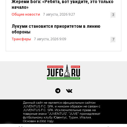
Жереми Бога: «Ребята, вот увидите, это только
начало»
Общие новости
7 августа, 2026 9:27
3
Лукуми становится приоритетом в линию
обороны
Трансферы
7 августа, 2026 9:09
7
Данный сайт не является официальным сайтом
JUVENTUS F.C. SPA, и никоим образом не связан с
JUVENTUS F.C. SPA. Исключительные права на
товарные знаки "JUVENTUS", "JUVE" принадлежат
футбольному клубу Ювентус, Турин, Италия.
Основан в 2002 году.