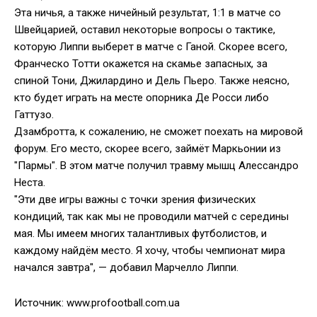
Эта ничья, а также ничейный результат, 1:1 в матче со
Швейцарией, оставил некоторые вопросы о тактике,
которую Липпи выберет в матче с Ганой. Скорее всего,
Франческо Тотти окажется на скамье запасных, за
спиной Тони, Джилардино и Дель Пьеро. Также неясно,
кто будет играть на месте опорника Де Росси либо
Гаттузо.
Дзамбротта, к сожалению, не сможет поехать на мировой
форум. Его место, скорее всего, займёт Маркьонии из
"Пармы". В этом матче получил травму мышц Алессандро
Неста.
"Эти две игры важны с точки зрения физических
кондиций, так как мы не проводили матчей с середины
мая. Мы имеем многих талантливых футболистов, и
каждому найдём место. Я хочу, чтобы чемпионат мира
начался завтра", — добавил Марчелло Липпи.
Источник: www.profootball.com.ua