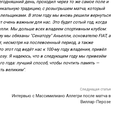
сегодняшний день, проходил через то же самое поле и
никальную традицию, с розыгрышем матча, который
олельщиками. В этом году мы вновь решили вернуться
т очень важным для нас. Это будет сотый год, когда
ьелли. Мы дольше всех владеем спортивным клубом:
у мы обязаны "Сенатору" Аньелли, основателю FIAT, а
т, несмотря на послевоенный период, а также
о этот год ведёт нас к 100-му году владения, привёл
озу. Я надеюсь, что в следующем году мы привезём
о года: лучший способ, чтобы почтить память —
ать великим"
.
Следующая статья
Интервью с Массимилиано Аллегри после матча в
Виллар-Перозе