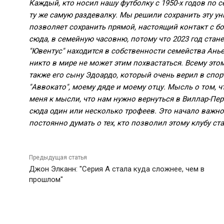
Каждый, кто носил нашу футболку с 1950-х годов по 
ту же самую раздевалку. Мы решили сохранить эту у
позволяет сохранить прямой, настоящий контакт с б
сюда, в семейную часовню, потому что 2023 год стане
"Ювентус" находится в собственности семейства Ан
никто в мире не может этим похвастаться. Всему этом
также его сыну Эдоардо, который очень верил в спор
"Аввокато", моему дяде и моему отцу. Мысль о том, чт
меня к мысли, что нам нужно вернуться в Виллар-Пер
сюда один или несколько трофеев. Это начало важног
постоянно думать о тех, кто позволил этому клубу ст
Предыдущая статья
Джон Элканн: "Серия А стала куда сложнее, чем в
прошлом"