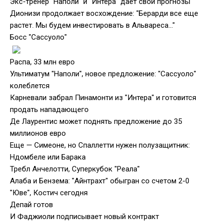
Экс-тренер "Наполи" и "Интера" дает свои прогнозы
Дионизи продолжает восхождение: "Берарди все еще
растет. Мы будем инвестировать в Альвареса…"
Босс "Сассуоло"
Распа, 33 млн евро
Ультиматум "Наполи", новое предложение: "Сассуоло"
колеблется
Карневали забрал Пинамонти из "Интера" и готовится
продать нападающего
Де Лаурентис может поднять предложение до 35
миллионов евро
Еще — Симеоне, но Спаллетти нужен полузащитник:
Ндомбеле или Барака
Требл Анчелотти, Суперкубок "Реала"
Алаба и Бензема: "Айнтрахт" обыгран со счетом 2-0
"Юве", Костич сегодня
Депай готов
И Фаджиоли подписывает новый контракт