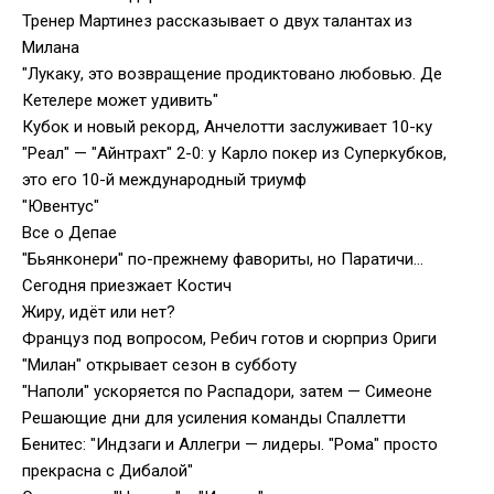
Тренер Мартинез рассказывает о двух талантах из
Милана
"Лукаку, это возвращение продиктовано любовью. Де
Кетелере может удивить"
Кубок и новый рекорд, Анчелотти заслуживает 10-ку
"Реал" — "Айнтрахт" 2-0: у Карло покер из Суперкубков,
это его 10-й международный триумф
"Ювентус"
Все о Депае
"Бьянконери" по-прежнему фавориты, но Паратичи…
Сегодня приезжает Костич
Жиру, идёт или нет?
Француз под вопросом, Ребич готов и сюрприз Ориги
"Милан" открывает сезон в субботу
"Наполи" ускоряется по Распадори, затем — Симеоне
Решающие дни для усиления команды Спаллетти
Бенитес: "Индзаги и Аллегри — лидеры. "Рома" просто
прекрасна с Дибалой"