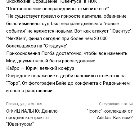
Эксклюзив: Обращение "Ювентуса" в НОК
"Постановление несправедливо, отмените его!"
"Не существует правил о приросте капитала, обвинение
было изменено, суд был несправедливым, а "новые
события" не являются новыми. Вот как атакует "Ювентус".
"NextGen", финал сегодня при более чем 20 000
болельщиков на "Стэдиуме"
Прикосновения Погба достаточно, чтобы все изменить
Моу, двухматчевый бан и расследование
Кайро — Юрич: великий конфуз
Очередное поражение в дерби наложило отпечаток на
"Торо". От фотографии Байе до конфликта с Радоньичем
и слов о расставании
Предыдущая статья
Следующая статья
ОФИЦИАЛЬНО: Данило
"Iconic" коллекция от
продлил контракт с
Adidas. Как вам?
"Ювентусом"