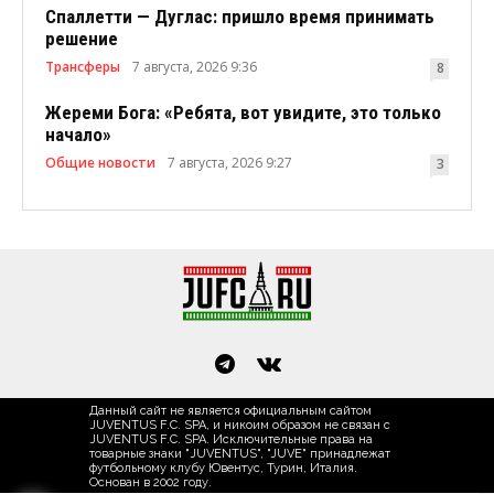
Спаллетти — Дуглас: пришло время принимать
решение
Трансферы
7 августа, 2026 9:36
8
Жереми Бога: «Ребята, вот увидите, это только
начало»
Общие новости
7 августа, 2026 9:27
3
Данный сайт не является официальным сайтом
JUVENTUS F.C. SPA, и никоим образом не связан с
JUVENTUS F.C. SPA. Исключительные права на
товарные знаки "JUVENTUS", "JUVE" принадлежат
футбольному клубу Ювентус, Турин, Италия.
Основан в 2002 году.