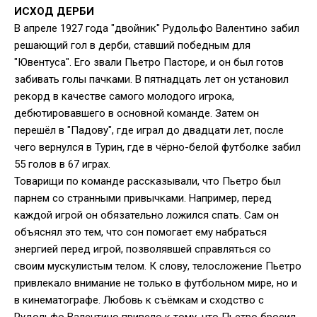
ИСХОД ДЕРБИ
В апреле 1927 года "двойник" Рудольфо Валентино забил
решающий гол в дерби, ставший победным для
"Ювентуса". Его звали Пьетро Пасторе, и он был готов
забивать голы пачками. В пятнадцать лет он установил
рекорд в качестве самого молодого игрока,
дебютировавшего в основной команде. Затем он
перешёл в "Падову", где играл до двадцати лет, после
чего вернулся в Турин, где в чёрно-белой футболке забил
55 голов в 67 играх.
Товарищи по команде рассказывали, что Пьетро был
парнем со странными привычками. Например, перед
каждой игрой он обязательно ложился спать. Сам он
объяснял это тем, что сон помогает ему набраться
энергией перед игрой, позволявшей справляться со
своим мускулистым телом. К слову, телосложение Пьетро
привлекало внимание не только в футбольном мире, но и
в кинематографе. Любовь к съёмкам и сходство с