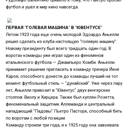
Рудольфо Валентино привело к тому, что Пьетро бросил
футбол и ушёл в мир кино навсегда.
ПЕРВАЯ "ГОЛЕВАЯ МАШИНА" В "ЮВЕНТУСЕ"
Летом 1923 года еще очень молодой Эдоардо Аньелли
решил сделать из клуба настоящую "голевую машину".
Новому президенту был всего тридцать один год. В
воротах команды уже играл один из феноменов
итальянского футбола — Джампьеро Комби. Аньелли
принимает решение пригласить в команду тренера Йенё
Кароя, способного донести до команды лучший на тот
момент футбольный стиль — "дунайский". Уже через пару
лет, Аньелли привозит в "Ювентус" двух венгерских
столпов: Виолу и Хирцера. Также был куплен Розетта,
феноменальный защитник Аллеманди и центральный
нападающий "Падовы" Пьетро Пасторе, способный бить
по воротам с любой позиции.
Команду строили три года, и к 1925 году она завоевала