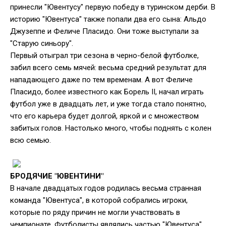
принесли "Ювентусу" первую победу в туринском дерби. В
историю "Ювентуса" также попали два его сына: Альдо
Джузеппе и Феличе Пласидо. Они тоже выступали за
"Старую синьору".
Первый отыграл три сезона в черно-белой футболке,
забил всего семь мячей: весьма средний результат для
нападающего даже по тем временам. А вот Феличе
Пласидо, более известного как Борель II, начал играть
футбол уже в двадцать лет, и уже тогда стало понятно,
что его карьера будет долгой, яркой и с множеством
забитых голов. Настолько много, чтобы поднять с колен
всю семью.
БРОДЯЧИЕ "ЮВЕНТИНИ"
В начале двадцатых годов родилась весьма странная
команда "Ювентуса", в которой собрались игроки,
которые по ряду причин не могли участвовать в
чемпионате. Футболисты являлись частью "Ювентуса",