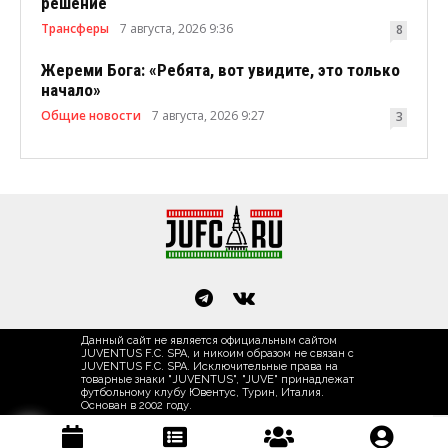
решение
Трансферы
7 августа, 2026 9:36
8
Жереми Бога: «Ребята, вот увидите, это только
начало»
Общие новости
7 августа, 2026 9:27
3
Данный сайт не является официальным сайтом
JUVENTUS F.C. SPA, и никоим образом не связан с
JUVENTUS F.C. SPA. Исключительные права на
товарные знаки "JUVENTUS", "JUVE" принадлежат
футбольному клубу Ювентус, Турин, Италия.
Основан в 2002 году.