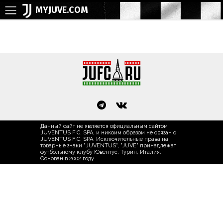
MYJUVE.COM
Данный сайт не является официальным сайтом
JUVENTUS F.C. SPA, и никоим образом не связан с
JUVENTUS F.C. SPA. Исключительные права на
товарные знаки "JUVENTUS", "JUVE" принадлежат
футбольному клубу Ювентус, Турин, Италия.
Основан в 2002 году.