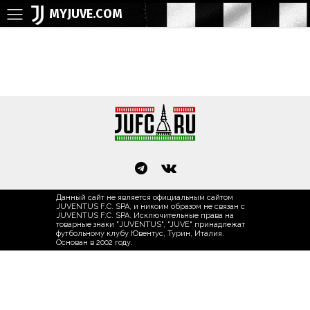
MYJUVE.COM
Данный сайт не является официальным сайтом
JUVENTUS F.C. SPA, и никоим образом не связан с
JUVENTUS F.C. SPA. Исключительные права на
товарные знаки "JUVENTUS", "JUVE" принадлежат
футбольному клубу Ювентус, Турин, Италия.
Основан в 2002 году.