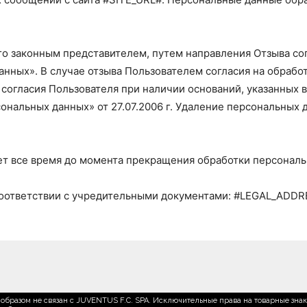
го законным представителем, путем направления Отзыва со
данных». В случае отзыва Пользователем согласия на обра
гласия Пользователя при наличии оснований, указанных в пун
сональных данных» от 27.07.2006 г. Удаление персональных
т все время до момента прекращения обработки персональны
соответствии с учредительными документами: #LEGAL_ADDR
образом не связан с JUVENTUS F.C. SPA. Исключительные права на товарные зна