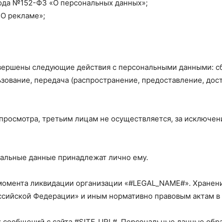
06 года №152-ФЗ «О персональных данных»;
«О рекламе»;
вершены следующие действия с персональными данными: сбо
зование, передача (распространение, предоставление, дост
 просмотра, третьим лицам не осуществляется, за исключе
нальные данные принадлежат лично ему.
 момента ликвидации организации «#LEGAL_NAME#». Хранен
сийской Федерации» и иным нормативно правовым актам в о
 сообщений с сайта #SITE_URL#. Персональные данные обра