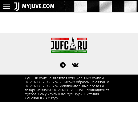
MYJUVE.COM
Данный сайт не является официальным сайтом
JUVENTUS F.C. SPA, и никоим образом не связан с
JUVENTUS F.C. SPA. Исключительные права на
товарные знаки "JUVENTUS", "JUVE" принадлежат
футбольному клубу Ювентус, Турин, Италия.
Основан в 2002 году.