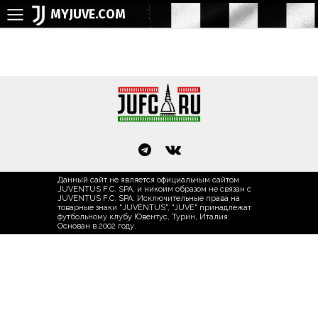
MYJUVE.COM
Данный сайт не является официальным сайтом
JUVENTUS F.C. SPA, и никоим образом не связан с
JUVENTUS F.C. SPA. Исключительные права на
товарные знаки "JUVENTUS", "JUVE" принадлежат
футбольному клубу Ювентус, Турин, Италия.
Основан в 2002 году.