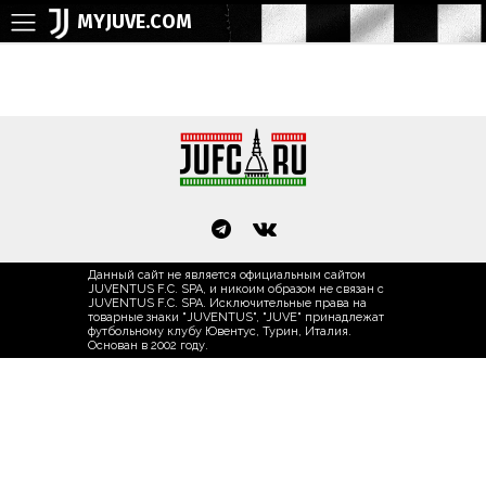
MYJUVE.COM
Данный сайт не является официальным сайтом
JUVENTUS F.C. SPA, и никоим образом не связан с
JUVENTUS F.C. SPA. Исключительные права на
товарные знаки "JUVENTUS", "JUVE" принадлежат
футбольному клубу Ювентус, Турин, Италия.
Основан в 2002 году.