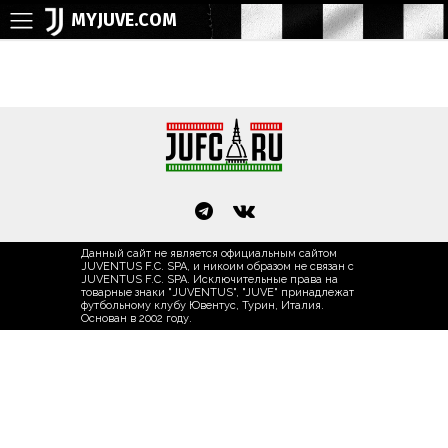
MYJUVE.COM
Данный сайт не является официальным сайтом
JUVENTUS F.C. SPA, и никоим образом не связан с
JUVENTUS F.C. SPA. Исключительные права на
товарные знаки "JUVENTUS", "JUVE" принадлежат
футбольному клубу Ювентус, Турин, Италия.
Основан в 2002 году.