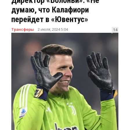
Директор «Болоньи»: «Не
думаю, что Калафиори
перейдет в «Ювентус»
Трансферы
2 июля, 2024 5:04
14