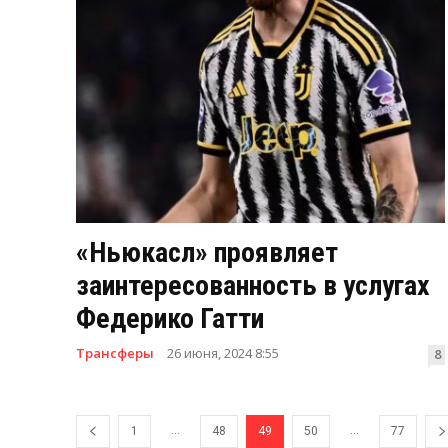
«Ньюкасл» проявляет
заинтересованность в услугах
Федерико Гатти
Трансферы
26 июня, 2024 8:55
8
...
...
1
48
49
50
77