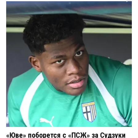
«Юве» поборется с «ПСЖ» за Судзуки