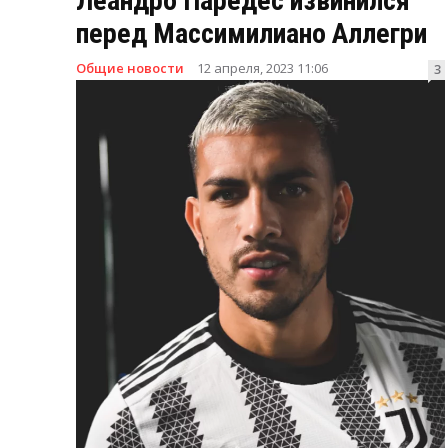
Леандро Паредес извинился
перед Массимилиано Аллегри
Общие новости
12 апреля, 2023 11:06
3