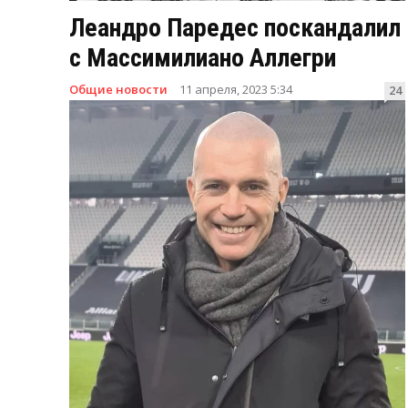
Леандро Паредес поскандалил
с Массимилиано Аллегри
Общие новости
11 апреля, 2023 5:34
24