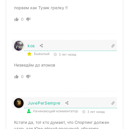
порвем как Тузик грелку !!
0
kos
Бывалый
3 лет назад
Низведём до атомов
0
JuvePerSempre
Начинающий комментатор
3 лет назад
Кстати да, тот кто думает, что Спортинг должен
стать для Юве лёгкой прогулкой, обратите