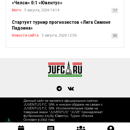
«Челси» 0:1 «Ювентус»
Матч
5 августа, 2026 14:14
17
Стартует турнир прогнозистов «Лига Симоне
Падоина»
Новости сайта
5 августа, 2026 12:56
30
Данный сайт не является официальным сайтом
JUVENTUS F.C. SPA, и никоим образом не связан с
JUVENTUS F.C. SPA. Исключительные права на
товарные знаки "JUVENTUS", "JUVE" принадлежат
футбольному клубу Ювентус, Турин, Италия.
Основан в 2002 году.
6