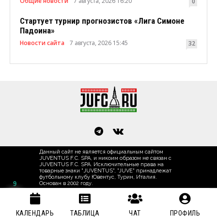
Общие новости
7 августа, 2026 16:20
0
Стартует турнир прогнозистов «Лига Симоне
Падоина»
Новости сайта
7 августа, 2026 15:45
32
Данный сайт не является официальным сайтом
JUVENTUS F.C. SPA, и никоим образом не связан с
JUVENTUS F.C. SPA. Исключительные права на
товарные знаки "JUVENTUS", "JUVE" принадлежат
футбольному клубу Ювентус, Турин, Италия.
9
Основан в 2002 году.
КАЛЕНДАРЬ
ТАБЛИЦА
ЧАТ
ПРОФИЛЬ